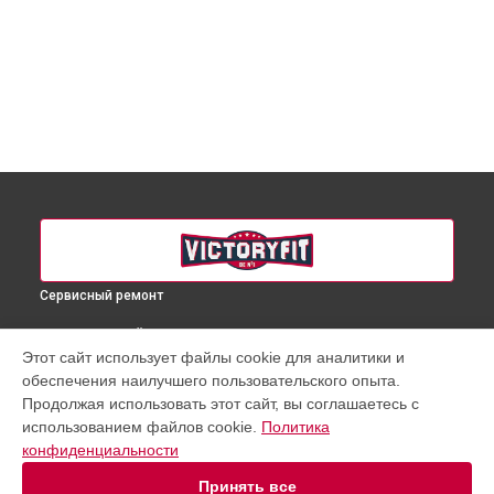
Сервисный ремонт
ВЫБЕРИ СВОЙ ГОРОД
Этот сайт использует файлы cookie для аналитики и
Ремонт массажера для ног F-M8001 VictoryFit в
Краснодаре
обеспечения наилучшего пользовательского опыта.
Ремонт массажера для ног F-M8001 VictoryFit в
Ростове-на-
Продолжая использовать этот сайт, вы соглашаетесь с
Дону
использованием файлов cookie.
Политика
Ремонт массажера для ног F-M8001 VictoryFit в
Нижнем
конфиденциальности
Новгороде
Принять все
Ремонт массажера для ног F-M8001 VictoryFit в