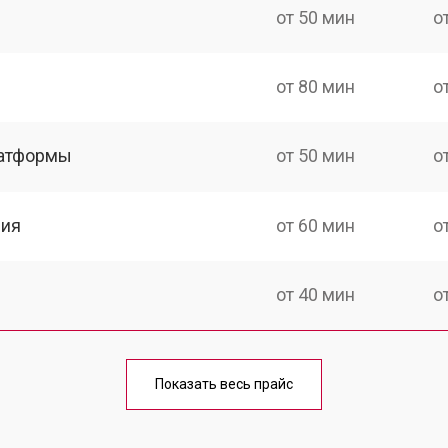
от 50 мин
о
от 80 мин
о
латформы
от 50 мин
о
ния
от 60 мин
о
от 40 мин
о
от 60 мин
о
Показать весь прайс
от 50 мин
о