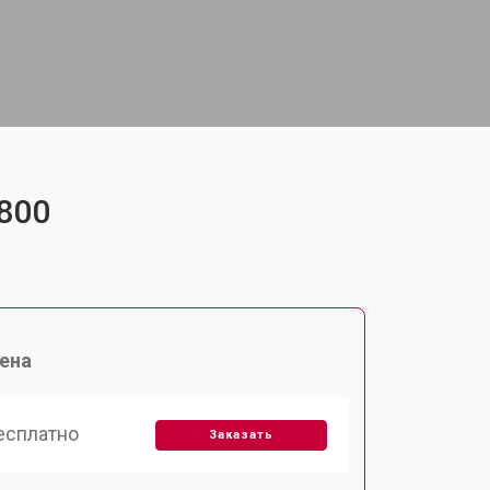
800
ена
есплатно
Заказать