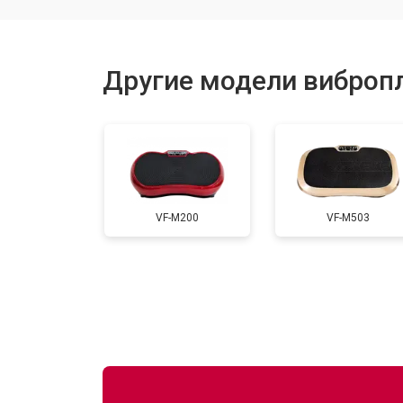
Ремонт мотора
Другие модели вибропл
Замена корпуса
Ремонт или замена крепежных эле
VF-M200
VF-M503