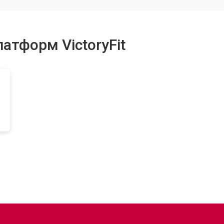
от 90 мин
о
атформ VictoryFit
от 50 мин
о
ментов
от 60 мин
о