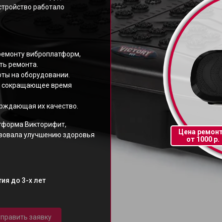
устройство работало
ремонту виброплатформ,
ть ремонта.
ты на оборудовании.
, сокращающее время
ерждающая их качество.
тформа Викторифит,
Цена ремон
твовала улучшению здоровья
от 1000 р.
ия до 3-х лет
править заявку