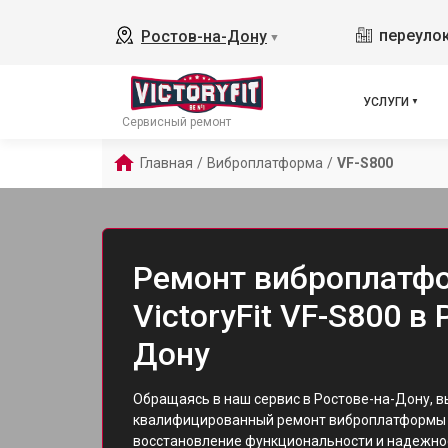
переулок
Ростов-на-Дону
▼
УСЛУГИ
Сервисный ремонт
Главная
/
Виброплатформа
/
VF-S800
Ремонт виброплатф
VictoryFit VF-S800 в 
Дону
Обращаясь в наш сервис в Ростове-на-Дону, в
квалифицированный ремонт виброплатформы V
восстановление функциональности и надежно