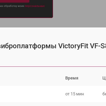
 на обработку моих
персональных
виброплатформы VictoryFit VF-S
Время
Ц
от 15 мин
б